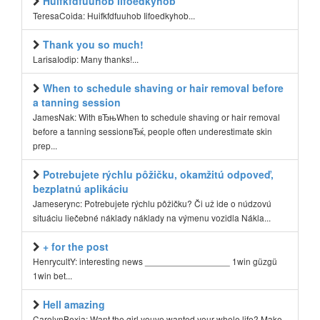
Huifkfdfuuhob Iifoedkyhob
TeresaCoida: Huifkfdfuuhob Iifoedkyhob...
Thank you so much!
LarisaIodip: Many thanks!...
When to schedule shaving or hair removal before
a tanning session
JamesNak: With вЂњWhen to schedule shaving or hair removal
before a tanning sessionвЂќ, people often underestimate skin
prep...
Potrebujete rýchlu pôžičku, okamžitú odpoveď,
bezplatnú aplikáciu
Jameserync: Potrebujete rýchlu pôžičku? Či už ide o núdzovú
situáciu liečebné náklady náklady na výmenu vozidla Nákla...
+ for the post
HenrycultY: interesting news _________________ 1win güzgü
1win bet...
Hell amazing
CarolynBexia: Want the girl youve wanted your whole life? Make