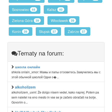
Sosnowiec
Kalisz
44
40
Zielona Góra
Włocławek
39
39
Konin
Słupsk
Zabrze
39
37
37
Tematy na forum:
школа онлайн
shkola onlain_xmor: Мамы и папы отзовитесь Замучились мы с
этой обычной школой Одни о�...
alkoholizem
alkoholizem_uxml: Že dolgo nisem vedel, kako naprej. Potem pa
sem naletel na eno mesto in vse se je začelo obračati na bolje.
Govorim o...