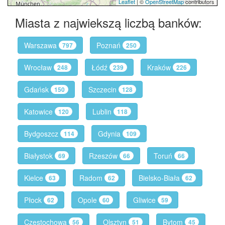
Leaflet
| ©
OpenStreetMap
contributors
Miasta z najwiekszą liczbą banków:
Warszawa
Poznań
797
250
Wrocław
Łódź
Kraków
248
239
226
Gdańsk
Szczecin
150
128
Katowice
Lublin
120
118
Bydgoszcz
Gdynia
114
109
Białystok
Rzeszów
Toruń
69
66
66
Kielce
Radom
Bielsko-Biała
63
62
62
Płock
Opole
Gliwice
62
60
59
Częstochowa
Olsztyn
Bytom
56
51
45