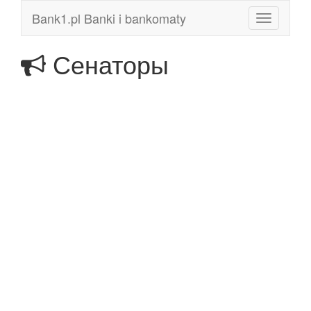
Bank1.pl Banki i bankomaty
Toggle
navigation
Сенаторы